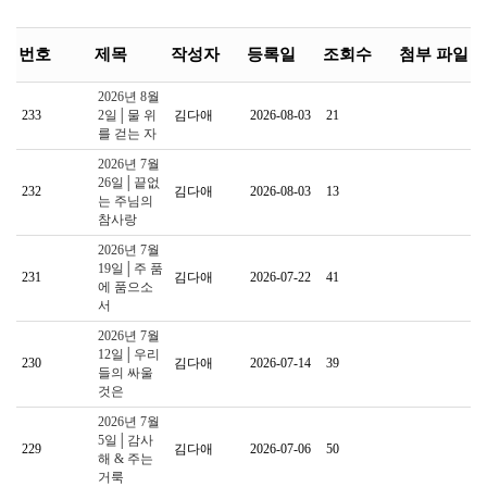
번호
제목
작성자
등록일
조회수
첨부 파일
2026년 8월
233
2일│물 위
김다애
2026-08-03
21
를 걷는 자
2026년 7월
26일│끝없
232
김다애
2026-08-03
13
는 주님의
참사랑
2026년 7월
19일│주 품
231
김다애
2026-07-22
41
에 품으소
서
2026년 7월
12일│우리
230
김다애
2026-07-14
39
들의 싸울
것은
2026년 7월
5일│감사
229
김다애
2026-07-06
50
해 & 주는
거룩