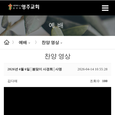
홈
로그인
회원가입
예배
예배
찬양 영상
>
>
찬양 영상
2026년 4월 6일│봄맞이 사경회│사명
2026-04-14 10:55:28
김다애
조회수
100