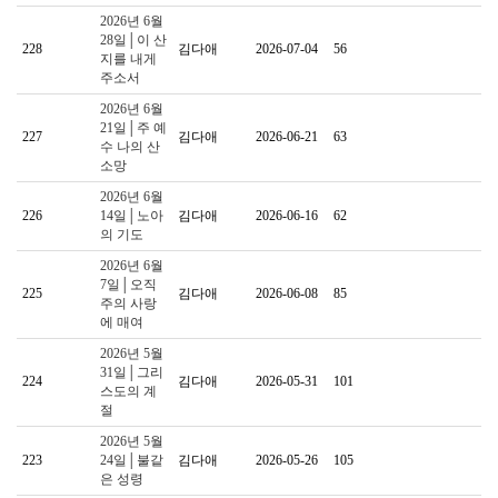
2026년 6월
28일│이 산
228
김다애
2026-07-04
56
지를 내게
주소서
2026년 6월
21일│주 예
227
김다애
2026-06-21
63
수 나의 산
소망
2026년 6월
226
14일│노아
김다애
2026-06-16
62
의 기도
2026년 6월
7일│오직
225
김다애
2026-06-08
85
주의 사랑
에 매여
2026년 5월
31일│그리
224
김다애
2026-05-31
101
스도의 계
절
2026년 5월
223
24일│불같
김다애
2026-05-26
105
은 성령