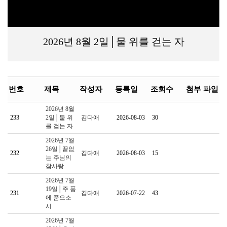
2026년 8월 2일│물 위를 걷는 자
번호
제목
작성자
등록일
조회수
첨부 파일
2026년 8월
233
2일│물 위
김다애
2026-08-03
30
를 걷는 자
2026년 7월
26일│끝없
232
김다애
2026-08-03
15
는 주님의
참사랑
2026년 7월
19일│주 품
231
김다애
2026-07-22
43
에 품으소
서
2026년 7월