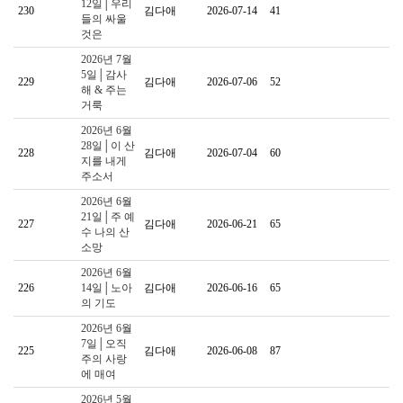
12일│우리
230
김다애
2026-07-14
41
들의 싸울
것은
2026년 7월
5일│감사
229
김다애
2026-07-06
52
해 & 주는
거룩
2026년 6월
28일│이 산
228
김다애
2026-07-04
60
지를 내게
주소서
2026년 6월
21일│주 예
227
김다애
2026-06-21
65
수 나의 산
소망
2026년 6월
226
14일│노아
김다애
2026-06-16
65
의 기도
2026년 6월
7일│오직
225
김다애
2026-06-08
87
주의 사랑
에 매여
2026년 5월