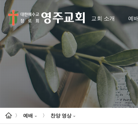
교회 소개
예
예배
찬양 영상
>
>