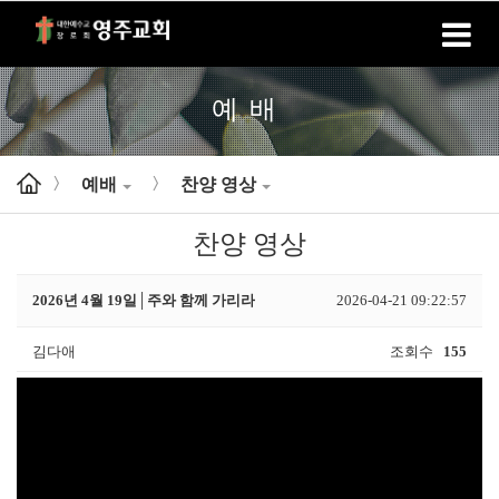
홈
로그인
회원가입
예배
예배
찬양 영상
>
>
찬양 영상
2026년 4월 19일│주와 함께 가리라
2026-04-21 09:22:57
김다애
조회수
155