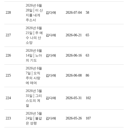
2026년 6월
28일│이 산
228
김다애
2026-07-04
58
지를 내게
주소서
2026년 6월
21일│주 예
227
김다애
2026-06-21
65
수 나의 산
소망
2026년 6월
226
14일│노아
김다애
2026-06-16
63
의 기도
2026년 6월
7일│오직
225
김다애
2026-06-08
86
주의 사랑
에 매여
2026년 5월
31일│그리
224
김다애
2026-05-31
102
스도의 계
절
2026년 5월
223
24일│불같
김다애
2026-05-26
107
은 성령