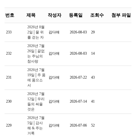
번호
제목
작성자
등록일
조회수
첨부 파일
2026년 8월
233
2일│물 위
김다애
2026-08-03
29
를 걷는 자
2026년 7월
26일│끝없
232
김다애
2026-08-03
14
는 주님의
참사랑
2026년 7월
19일│주 품
231
김다애
2026-07-22
43
에 품으소
서
2026년 7월
12일│우리
230
김다애
2026-07-14
41
들의 싸울
것은
2026년 7월
5일│감사
229
김다애
2026-07-06
52
해 & 주는
거룩