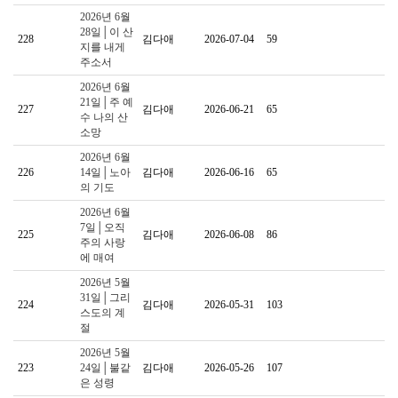
2026년 6월
28일│이 산
228
김다애
2026-07-04
59
지를 내게
주소서
2026년 6월
21일│주 예
227
김다애
2026-06-21
65
수 나의 산
소망
2026년 6월
226
14일│노아
김다애
2026-06-16
65
의 기도
2026년 6월
7일│오직
225
김다애
2026-06-08
86
주의 사랑
에 매여
2026년 5월
31일│그리
224
김다애
2026-05-31
103
스도의 계
절
2026년 5월
223
24일│불같
김다애
2026-05-26
107
은 성령