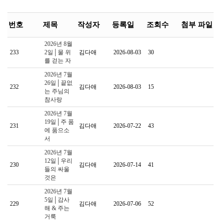
번호
제목
작성자
등록일
조회수
첨부 파일
2026년 8월
233
2일│물 위
김다애
2026-08-03
30
를 걷는 자
2026년 7월
26일│끝없
232
김다애
2026-08-03
15
는 주님의
참사랑
2026년 7월
19일│주 품
231
김다애
2026-07-22
43
에 품으소
서
2026년 7월
12일│우리
230
김다애
2026-07-14
41
들의 싸울
것은
2026년 7월
5일│감사
229
김다애
2026-07-06
52
해 & 주는
거룩