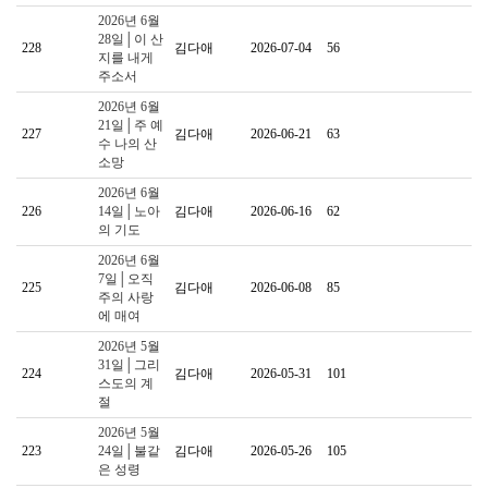
2026년 6월
28일│이 산
228
김다애
2026-07-04
56
지를 내게
주소서
2026년 6월
21일│주 예
227
김다애
2026-06-21
63
수 나의 산
소망
2026년 6월
226
14일│노아
김다애
2026-06-16
62
의 기도
2026년 6월
7일│오직
225
김다애
2026-06-08
85
주의 사랑
에 매여
2026년 5월
31일│그리
224
김다애
2026-05-31
101
스도의 계
절
2026년 5월
223
24일│불같
김다애
2026-05-26
105
은 성령