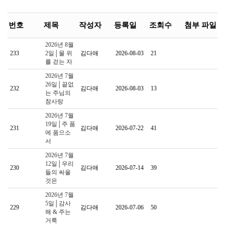
번호
제목
작성자
등록일
조회수
첨부 파일
2026년 8월
233
2일│물 위
김다애
2026-08-03
21
를 걷는 자
2026년 7월
26일│끝없
232
김다애
2026-08-03
13
는 주님의
참사랑
2026년 7월
19일│주 품
231
김다애
2026-07-22
41
에 품으소
서
2026년 7월
12일│우리
230
김다애
2026-07-14
39
들의 싸울
것은
2026년 7월
5일│감사
229
김다애
2026-07-06
50
해 & 주는
거룩