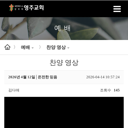
홈
로그인
회원가입
예배
예배
찬양 영상
>
>
찬양 영상
2026년 4월 12일│온전한 믿음
2026-04-14 10:57:24
김다애
조회수
145