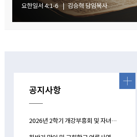
(요일 4:1-6)
요한일서 4:1-6
|
김승혁 담임목사
공지사항
2026년 2학기 개강부흥회 및 자녀축복기도회