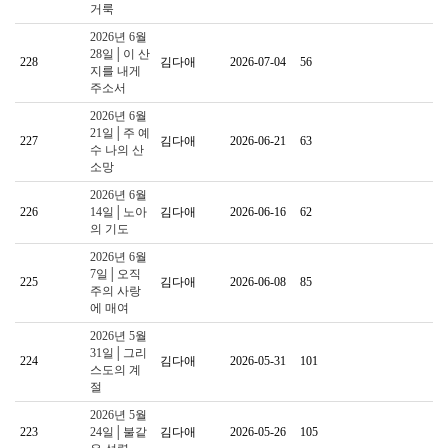
거룩
2026년 6월
28일│이 산
228
김다애
2026-07-04
56
지를 내게
주소서
2026년 6월
21일│주 예
227
김다애
2026-06-21
63
수 나의 산
소망
2026년 6월
226
14일│노아
김다애
2026-06-16
62
의 기도
2026년 6월
7일│오직
225
김다애
2026-06-08
85
주의 사랑
에 매여
2026년 5월
31일│그리
224
김다애
2026-05-31
101
스도의 계
절
2026년 5월
223
24일│불같
김다애
2026-05-26
105