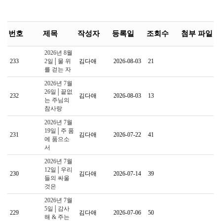
번호
제목
작성자
등록일
조회수
첨부 파일
2026년 8월
233
2일│물 위
김다애
2026-08-03
21
를 걷는 자
2026년 7월
26일│끝없
232
김다애
2026-08-03
13
는 주님의
참사랑
2026년 7월
19일│주 품
231
김다애
2026-07-22
41
에 품으소
서
2026년 7월
12일│우리
230
김다애
2026-07-14
39
들의 싸울
것은
2026년 7월
5일│감사
229
김다애
2026-07-06
50
해 & 주는