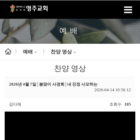
홈
로그인
회원가입
예배
예배
찬양 영상
>
>
찬양 영상
2026년 4월 7일│봄맞이 사경회│내 진정 사모하는
2026-04-14 10:56:12
김다애
조회수
105