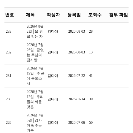
번호
제목
작성자
등록일
조회수
첨부 파일
2026년 8월
233
2일│물 위
김다애
2026-08-03
28
를 걷는 자
2026년 7월
26일│끝없
232
김다애
2026-08-03
13
는 주님의
참사랑
2026년 7월
19일│주 품
231
김다애
2026-07-22
41
에 품으소
서
2026년 7월
12일│우리
230
김다애
2026-07-14
39
들의 싸울
것은
2026년 7월
5일│감사
229
김다애
2026-07-06
50
해 & 주는
거룩