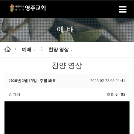
홈
로그인
회원가입
예배
예배
찬양 영상
>
>
찬양 영상
2026년 2월 15일│주를 봐요
2026-02-23 08:21:41
김다애
조회수
95