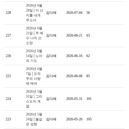
2026년 6월
28일│이 산
228
김다애
2026-07-04
56
지를 내게
주소서
2026년 6월
21일│주 예
227
김다애
2026-06-21
63
수 나의 산
소망
2026년 6월
226
14일│노아
김다애
2026-06-16
62
의 기도
2026년 6월
7일│오직
225
김다애
2026-06-08
85
주의 사랑
에 매여
2026년 5월
31일│그리
224
김다애
2026-05-31
101
스도의 계
절
2026년 5월
223
24일│불같
김다애
2026-05-26
105
은 성령