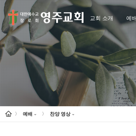
교회 소개
예
예배
찬양 영상
>
>