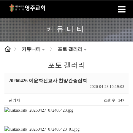
홈
로그인
회원가입
커뮤니티
커뮤니티
포토 갤러리
>
>
포토 갤러리
20260426 이윤화선교사 찬양간증집회
2026-04-28 10:19:03
관리자
조회수
147