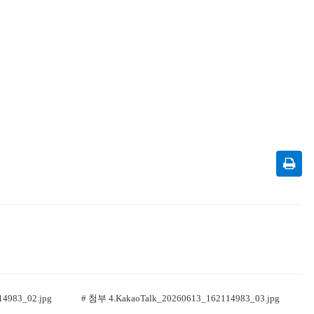
4983_02.jpg
# 첨부 4.KakaoTalk_20260613_162114983_03.jpg