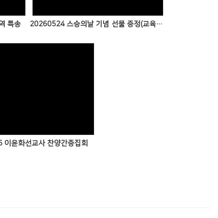
구역 특송
20260524 스승의날 기념 선물 증정(교육부 교사)
Views
426 이윤화선교사 찬양간증집회