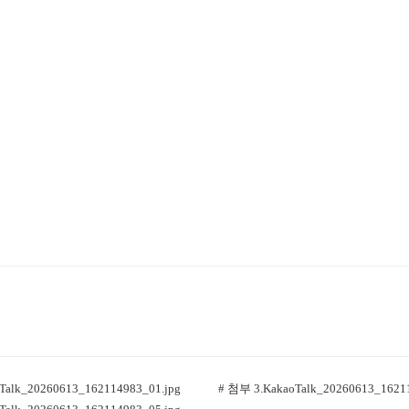
Talk_20260613_162114983_01.jpg
# 첨부 3.KakaoTalk_20260613_16211