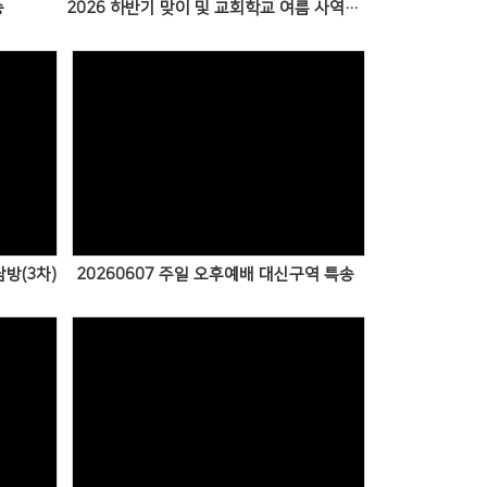
송
2026 하반기 맞이 및 교회학교 여름 사역을 위한 특별새벽기도회 특송
Views
탐방(3차)
20260607 주일 오후예배 대신구역 특송
Views