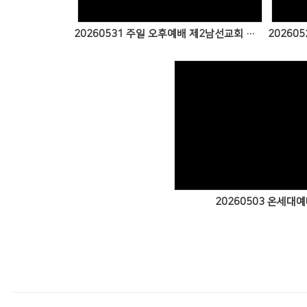
20260531 주일 오후예배 제2남선교회 특송
20260
Views
20260503 온세대