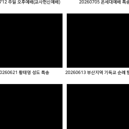
0712 주일 오후예배(교사헌신예배)
20260705 온세대예배 특
Views
Views
0260621 황태영 성도 특송
20260613 부산지역 기독교 순례 
Views
Views