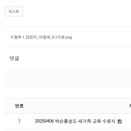
리스트
# 첨부 1.강은미_이점숙_8.1수료.png
댓글
번호
20250406 박순홍성도 새가족 교육 수료식
7