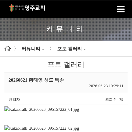
홈
로그인
회원가입
커뮤니티
커뮤니티
포토 갤러리
>
>
포토 갤러리
20260621 황태영 성도 특송
2026-06-23 10:29:11
관리자
조회수
79