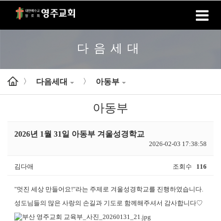
홈
로그인
회원가입
다음세대
다음세대
아동부
>
>
아동부
2026년 1월 31일 아동부 겨울성경학교
2026-02-03 17:38:58
김다애
조회수
116
"멋진 세상 만들어요!"라는 주제로 겨울성경학교를 진행하였습니다.
성도님들의 많은 사랑의 손길과 기도로 함께해주셔서 감사합니다♡