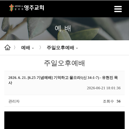
홈
로그인
회원가입
예배
예배
주일오후예배
>
>
주일오후예배
2026. 6. 21. [6.25 기념예배] 기억하고 물으라!(신 34:1-7) - 유현진 목
사
2026-06-21 18:01:36
관리자
조회수
56