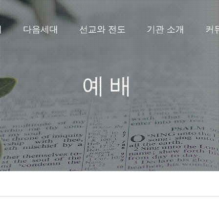
배
다음세대
선교와 전도
기관 소개
커
예배