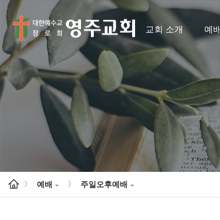
교회 소개
예
예배
주일오후예배
>
>