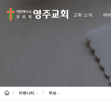
교회 소개
예
커뮤니티
주보
>
>