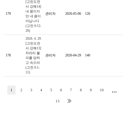
[고린도전
서 강해14]
내 몸이지
179
관리자
2026-05-06
126
만 내 몸이
아닙니다
(고전 6:12-
20)
2026. 4. 29.
[고린도전
서 강해13]
차라리 불
178
관리자
2026-04-29
140
의를 당하
고 속으라
(고전 6:1-
11)
...
1
2
3
4
5
6
7
8
9
10
13