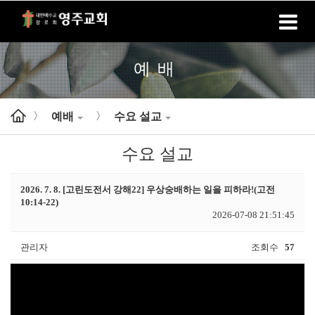
홈
로그인
회원가입
예배
예배
수요 설교
>
>
수요 설교
2026. 7. 8. [고린도전서 강해22] 우상숭배하는 일을 피하라!(고전
10:14-22)
2026-07-08 21:51:45
관리자
조회수
57