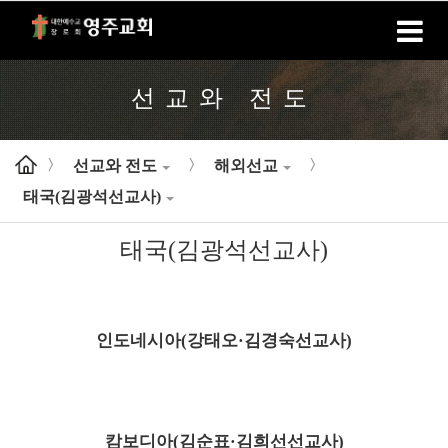
홈
로그인
회원가입
선교와 전도
선교와 전도
해외선교
>
>
>
태국(김광석선교사)
태국(김광석선교사)
인도네시아(강태오·김경숙선교사)
캄보디아(김순표·김희선선교사)